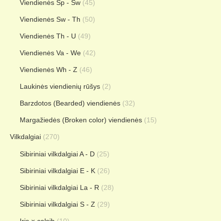
Viendienės Sp - Sw
(45)
Viendienės Sw - Th
(50)
Viendienės Th - U
(49)
Viendienės Va - We
(42)
Viendienės Wh - Z
(46)
Laukinės viendienių rūšys
(2)
Barzdotos (Bearded) viendienės
(32)
Margažiedės (Broken color) viendienės
(15)
Vilkdalgiai
(270)
Sibiriniai vilkdalgiai A - D
(25)
Sibiriniai vilkdalgiai E - K
(26)
Sibiriniai vilkdalgiai La - R
(28)
Sibiriniai vilkdalgiai S - Z
(29)