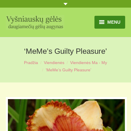
MENU
TITULINIS
‘MeMe’s Guilty Pleasure’
GĖLIŲ KATALOGAS
Pradžia
Viendienės
Viendienės Ma - My
PRANEŠIMAI
‘MeMe’s Guilty Pleasure’
UŽSAKYMO SĄLYGOS
KONTAKTAI
APIE MUS
MŪSŲ SODYBA
MŪSŲ AUGYNAS