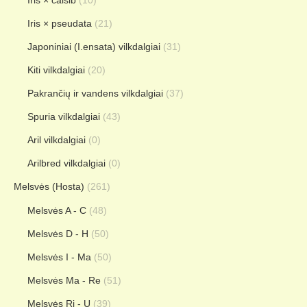
Iris × calsib
(10)
Iris × pseudata
(21)
Japoniniai (I.ensata) vilkdalgiai
(31)
Kiti vilkdalgiai
(20)
Pakrančių ir vandens vilkdalgiai
(37)
Spuria vilkdalgiai
(43)
Aril vilkdalgiai
(0)
Arilbred vilkdalgiai
(0)
Melsvės (Hosta)
(261)
Melsvės A - C
(48)
Melsvės D - H
(50)
Melsvės I - Ma
(50)
Melsvės Ma - Re
(51)
Melsvės Ri - U
(39)