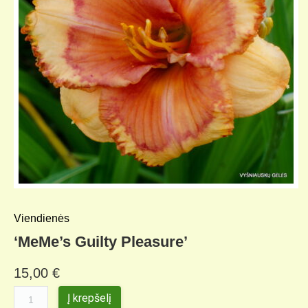
Viendienės
‘MeMe’s Guilty Pleasure’
15,00
€
Į krepšelį