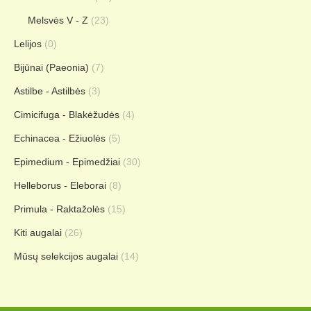
Melsvės V - Z
(23)
Lelijos
(0)
Bijūnai (Paeonia)
(7)
Astilbe - Astilbės
(3)
Cimicifuga - Blakėžudės
(4)
Echinacea - Ežiuolės
(5)
Epimedium - Epimedžiai
(30)
Helleborus - Eleborai
(8)
Primula - Raktažolės
(15)
Kiti augalai
(26)
Mūsų selekcijos augalai
(14)