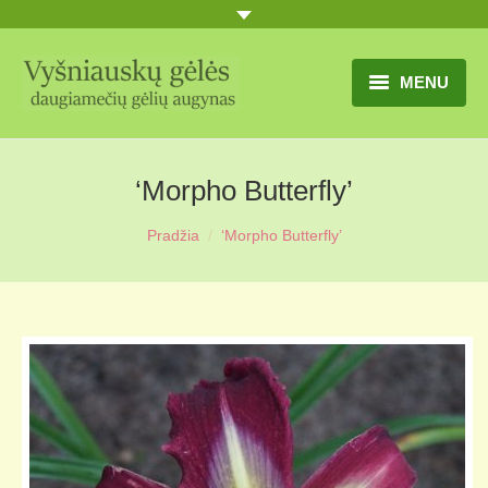
MENU
TITULINIS
‘Morpho Butterfly’
GĖLIŲ KATALOGAS
Pradžia
‘Morpho Butterfly’
PRANEŠIMAI
UŽSAKYMO SĄLYGOS
KONTAKTAI
APIE MUS
MŪSŲ SODYBA
MŪSŲ AUGYNAS