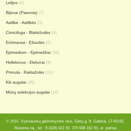
Lelijos
(0)
Bijūnai (Paeonia)
(7)
Astilbe - Astilbės
(3)
Cimicifuga - Blakėžudės
(4)
Echinacea - Ežiuolės
(5)
Epimedium - Epimedžiai
(30)
Helleborus - Eleborai
(8)
Primula - Raktažolės
(15)
Kiti augalai
(26)
Mūsų selekcijos augalai
(14)
© 2015. Vyšniauskų gėlininkystės ūkis, Gėlių g. 8, Gabšiai, LT-60192,
Raseinių raj., tel.:
8 (428) 422 83
,
370 698 162 91
, el. paštas