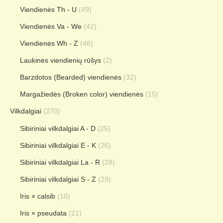
Viendienės Th - U
(49)
Viendienės Va - We
(42)
Viendienės Wh - Z
(46)
Laukinės viendienių rūšys
(2)
Barzdotos (Bearded) viendienės
(32)
Margažiedės (Broken color) viendienės
(15)
Vilkdalgiai
(270)
Sibiriniai vilkdalgiai A - D
(25)
Sibiriniai vilkdalgiai E - K
(26)
Sibiriniai vilkdalgiai La - R
(28)
Sibiriniai vilkdalgiai S - Z
(29)
Iris × calsib
(10)
Iris × pseudata
(21)