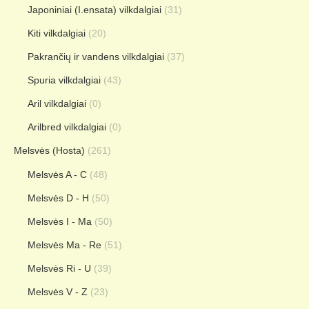
Japoniniai (I.ensata) vilkdalgiai
(31)
Kiti vilkdalgiai
(20)
Pakrančių ir vandens vilkdalgiai
(37)
Spuria vilkdalgiai
(43)
Aril vilkdalgiai
(0)
Arilbred vilkdalgiai
(0)
Melsvės (Hosta)
(261)
Melsvės A - C
(48)
Melsvės D - H
(50)
Melsvės I - Ma
(50)
Melsvės Ma - Re
(51)
Melsvės Ri - U
(39)
Melsvės V - Z
(23)