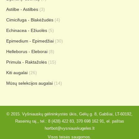
Astilbe - Astilbės
(3)
Cimicifuga - Blakėžudės
(4)
Echinacea - Ežiuolės
(5)
Epimedium - Epimedžiai
(30)
Helleborus - Eleborai
(8)
Primula - Raktažolės
(15)
Kiti augalai
(26)
Mūsų selekcijos augalai
(14)
© 2015. Vyšniauskų gėlininkystės ūkis, Gėlių g. 8, Gabšiai, LT-60192,
Raseinių raj., tel.:
8 (428) 422 83
,
370 698 162 91
, el. paštas
hortbot@vysniauskugeles.lt
Visos teisės saugomos.