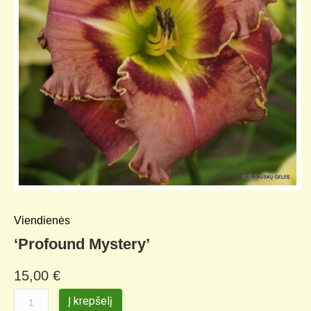
Viendienės
‘Profound Mystery’
15,00
€
Į krepšelį