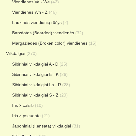
Viendienės Va - We
(42)
Viendienės Wh - Z
(46)
Laukinės viendienių rūšys
(2)
Barzdotos (Bearded) viendienės
(32)
Margažiedės (Broken color) viendienės
(15)
Vilkdalgiai
(270)
Sibiriniai vilkdalgiai A - D
(25)
Sibiriniai vilkdalgiai E - K
(26)
Sibiriniai vilkdalgiai La - R
(28)
Sibiriniai vilkdalgiai S - Z
(29)
Iris × calsib
(10)
Iris × pseudata
(21)
Japoniniai (I.ensata) vilkdalgiai
(31)