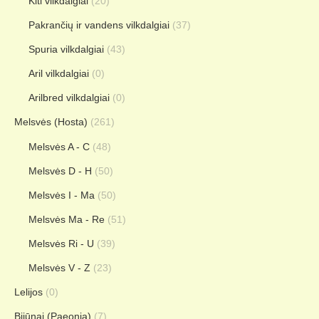
Kiti vilkdalgiai
(20)
Pakrančių ir vandens vilkdalgiai
(37)
Spuria vilkdalgiai
(43)
Aril vilkdalgiai
(0)
Arilbred vilkdalgiai
(0)
Melsvės (Hosta)
(261)
Melsvės A - C
(48)
Melsvės D - H
(50)
Melsvės I - Ma
(50)
Melsvės Ma - Re
(51)
Melsvės Ri - U
(39)
Melsvės V - Z
(23)
Lelijos
(0)
Bijūnai (Paeonia)
(7)