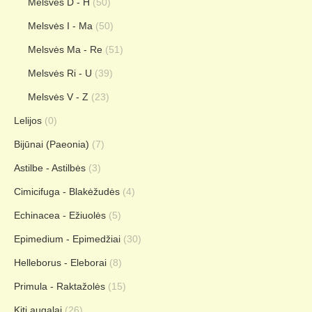
Melsvės D - H
(50)
Melsvės I - Ma
(50)
Melsvės Ma - Re
(51)
Melsvės Ri - U
(39)
Melsvės V - Z
(23)
Lelijos
(0)
Bijūnai (Paeonia)
(7)
Astilbe - Astilbės
(3)
Cimicifuga - Blakėžudės
(4)
Echinacea - Ežiuolės
(5)
Epimedium - Epimedžiai
(30)
Helleborus - Eleborai
(8)
Primula - Raktažolės
(15)
Kiti augalai
(26)