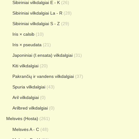
Sibiriniai vilkdalgiai E - K
(26)
Sibiriniai vilkdalgiai La - R
(28)
Sibiriniai vilkdalgiai S - Z
(29)
Iris × calsib
(10)
Iris × pseudata
(21)
Japoniniai (I.ensata) vilkdalgiai
(31)
Kiti vilkdalgiai
(20)
Pakrančių ir vandens vilkdalgiai
(37)
Spuria vilkdalgiai
(43)
Aril vilkdalgiai
(0)
Arilbred vilkdalgiai
(0)
Melsvės (Hosta)
(261)
Melsvės A - C
(48)