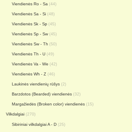
Viendienės Ro - Sa
(44)
Viendienės Sa - Si
(48)
Viendienės Sk - Sp
(45)
Viendienės Sp - Sw
(45)
Viendienės Sw - Th
(50)
Viendienės Th - U
(49)
Viendienės Va - We
(42)
Viendienės Wh - Z
(46)
Laukinės viendienių rūšys
(2)
Barzdotos (Bearded) viendienės
(32)
Margažiedės (Broken color) viendienės
(15)
Vilkdalgiai
(270)
Sibiriniai vilkdalgiai A - D
(25)