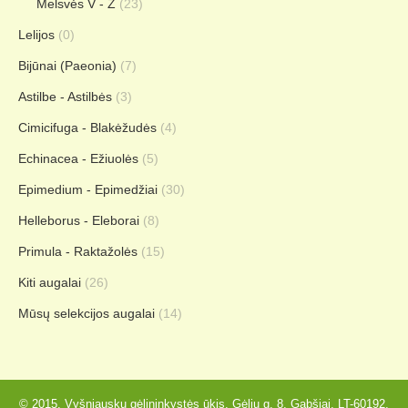
Melsvės V - Z
(23)
Lelijos
(0)
Bijūnai (Paeonia)
(7)
Astilbe - Astilbės
(3)
Cimicifuga - Blakėžudės
(4)
Echinacea - Ežiuolės
(5)
Epimedium - Epimedžiai
(30)
Helleborus - Eleborai
(8)
Primula - Raktažolės
(15)
Kiti augalai
(26)
Mūsų selekcijos augalai
(14)
© 2015. Vyšniauskų gėlininkystės ūkis, Gėlių g. 8, Gabšiai, LT-60192,