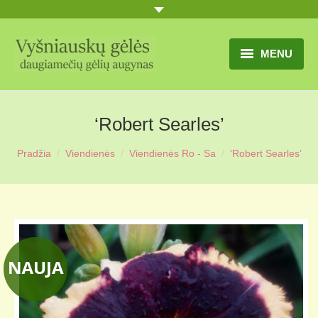
MENU
TITULINIS
‘Robert Searles’
GĖLIŲ KATALOGAS
Pradžia
Viendienės
Viendienės Ro - Sa
‘Robert Searles’
PRANEŠIMAI
UŽSAKYMO SĄLYGOS
KONTAKTAI
APIE MUS
MŪSŲ SODYBA
MŪSŲ AUGYNAS