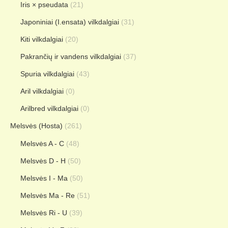
Iris × pseudata
(21)
Japoniniai (I.ensata) vilkdalgiai
(31)
Kiti vilkdalgiai
(20)
Pakrančių ir vandens vilkdalgiai
(37)
Spuria vilkdalgiai
(43)
Aril vilkdalgiai
(0)
Arilbred vilkdalgiai
(0)
Melsvės (Hosta)
(261)
Melsvės A - C
(48)
Melsvės D - H
(50)
Melsvės I - Ma
(50)
Melsvės Ma - Re
(51)
Melsvės Ri - U
(39)