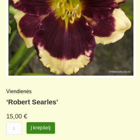
Viendienės
‘Robert Searles’
15,00
€
Į krepšelį