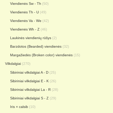
Viendienės Sw - Th
(50)
Viendienės Th - U
(49)
Viendienės Va - We
(42)
Viendienės Wh - Z
(46)
Laukinės viendienių rūšys
(2)
Barzdotos (Bearded) viendienės
(32)
Margažiedės (Broken color) viendienės
(15)
Vilkdalgiai
(270)
Sibiriniai vilkdalgiai A - D
(25)
Sibiriniai vilkdalgiai E - K
(26)
Sibiriniai vilkdalgiai La - R
(28)
Sibiriniai vilkdalgiai S - Z
(29)
Iris × calsib
(10)