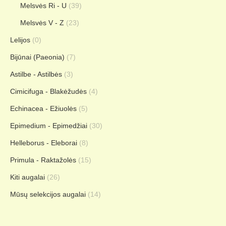
Melsvės Ri - U
(39)
Melsvės V - Z
(23)
Lelijos
(0)
Bijūnai (Paeonia)
(7)
Astilbe - Astilbės
(3)
Cimicifuga - Blakėžudės
(4)
Echinacea - Ežiuolės
(5)
Epimedium - Epimedžiai
(30)
Helleborus - Eleborai
(8)
Primula - Raktažolės
(15)
Kiti augalai
(26)
Mūsų selekcijos augalai
(14)