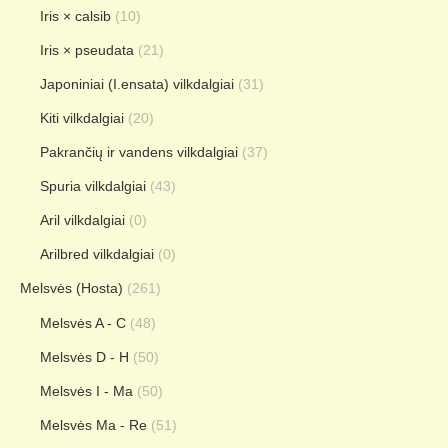
Iris × calsib
(10)
Iris × pseudata
(21)
Japoniniai (I.ensata) vilkdalgiai
(31)
Kiti vilkdalgiai
(20)
Pakrančių ir vandens vilkdalgiai
(37)
Spuria vilkdalgiai
(43)
Aril vilkdalgiai
(0)
Arilbred vilkdalgiai
(0)
Melsvės (Hosta)
(261)
Melsvės A - C
(48)
Melsvės D - H
(50)
Melsvės I - Ma
(50)
Melsvės Ma - Re
(51)