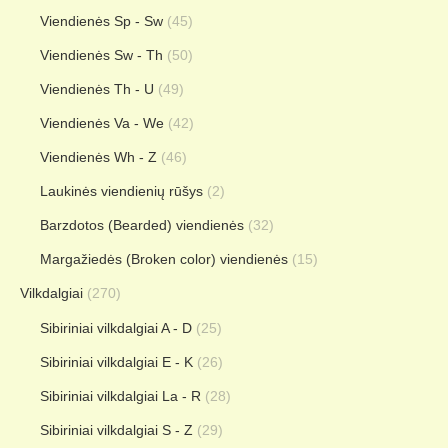
Viendienės Sp - Sw
(45)
Viendienės Sw - Th
(50)
Viendienės Th - U
(49)
Viendienės Va - We
(42)
Viendienės Wh - Z
(46)
Laukinės viendienių rūšys
(2)
Barzdotos (Bearded) viendienės
(32)
Margažiedės (Broken color) viendienės
(15)
Vilkdalgiai
(270)
Sibiriniai vilkdalgiai A - D
(25)
Sibiriniai vilkdalgiai E - K
(26)
Sibiriniai vilkdalgiai La - R
(28)
Sibiriniai vilkdalgiai S - Z
(29)