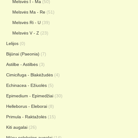
Melsvės I - Ma
(50)
Melsvės Ma - Re
(51)
Melsvės Ri - U
(39)
Melsvės V - Z
(23)
Lelijos
(0)
Bijūnai (Paeonia)
(7)
Astilbe - Astilbės
(3)
Cimicifuga - Blakėžudės
(4)
Echinacea - Ežiuolės
(5)
Epimedium - Epimedžiai
(30)
Helleborus - Eleborai
(8)
Primula - Raktažolės
(15)
Kiti augalai
(26)
Mūsų selekcijos augalai
(14)