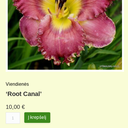
Viendienės
‘Root Canal’
10,00
€
Į krepšelį