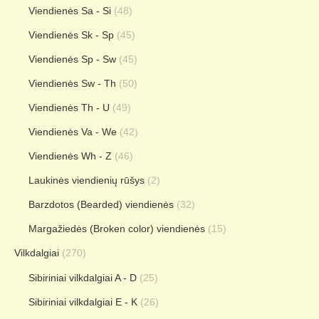
Viendienės Sa - Si
(48)
Viendienės Sk - Sp
(45)
Viendienės Sp - Sw
(45)
Viendienės Sw - Th
(50)
Viendienės Th - U
(49)
Viendienės Va - We
(42)
Viendienės Wh - Z
(46)
Laukinės viendienių rūšys
(2)
Barzdotos (Bearded) viendienės
(32)
Margažiedės (Broken color) viendienės
(15)
Vilkdalgiai
(270)
Sibiriniai vilkdalgiai A - D
(25)
Sibiriniai vilkdalgiai E - K
(26)