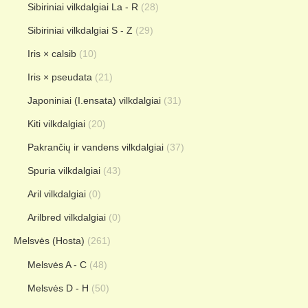
Sibiriniai vilkdalgiai La - R
(28)
Sibiriniai vilkdalgiai S - Z
(29)
Iris × calsib
(10)
Iris × pseudata
(21)
Japoniniai (I.ensata) vilkdalgiai
(31)
Kiti vilkdalgiai
(20)
Pakrančių ir vandens vilkdalgiai
(37)
Spuria vilkdalgiai
(43)
Aril vilkdalgiai
(0)
Arilbred vilkdalgiai
(0)
Melsvės (Hosta)
(261)
Melsvės A - C
(48)
Melsvės D - H
(50)