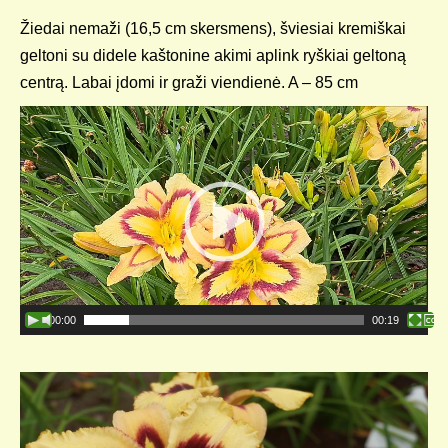
Žiedai nemaži (16,5 cm skersmens), šviesiai kremiškai
geltoni su didele kaštonine akimi aplink ryškiai geltoną
centrą. Labai įdomi ir graži viendienė. A – 85 cm
Video
grotuvas
00:00
00:19