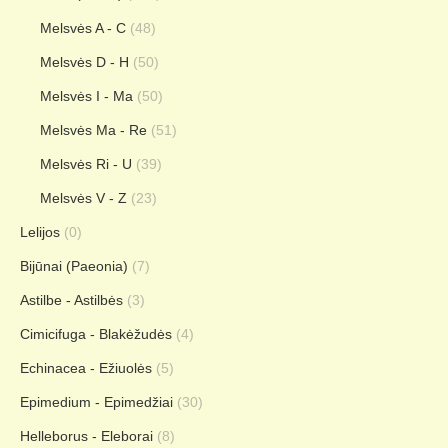
Melsvės A - C
(48)
Melsvės D - H
(50)
Melsvės I - Ma
(50)
Melsvės Ma - Re
(51)
Melsvės Ri - U
(39)
Melsvės V - Z
(23)
Lelijos
(0)
Bijūnai (Paeonia)
(7)
Astilbe - Astilbės
(3)
Cimicifuga - Blakėžudės
(4)
Echinacea - Ežiuolės
(5)
Epimedium - Epimedžiai
(30)
Helleborus - Eleborai
(8)