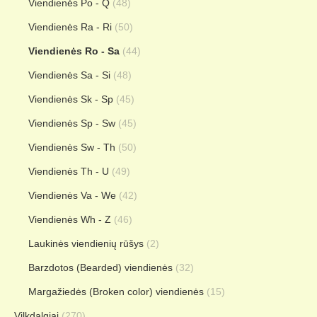
Viendienės Po - Q
(48)
Viendienės Ra - Ri
(50)
Viendienės Ro - Sa
(44)
Viendienės Sa - Si
(48)
Viendienės Sk - Sp
(45)
Viendienės Sp - Sw
(45)
Viendienės Sw - Th
(50)
Viendienės Th - U
(49)
Viendienės Va - We
(42)
Viendienės Wh - Z
(46)
Laukinės viendienių rūšys
(2)
Barzdotos (Bearded) viendienės
(32)
Margažiedės (Broken color) viendienės
(15)
Vilkdalgiai
(270)