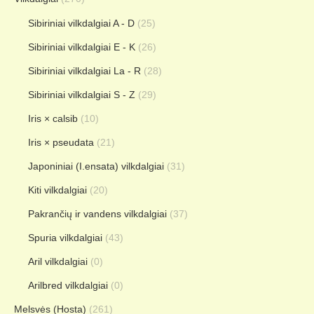
Sibiriniai vilkdalgiai A - D
(25)
Sibiriniai vilkdalgiai E - K
(26)
Sibiriniai vilkdalgiai La - R
(28)
Sibiriniai vilkdalgiai S - Z
(29)
Iris × calsib
(10)
Iris × pseudata
(21)
Japoniniai (I.ensata) vilkdalgiai
(31)
Kiti vilkdalgiai
(20)
Pakrančių ir vandens vilkdalgiai
(37)
Spuria vilkdalgiai
(43)
Aril vilkdalgiai
(0)
Arilbred vilkdalgiai
(0)
Melsvės (Hosta)
(261)