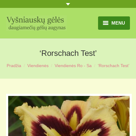
MENU
TITULINIS
‘Rorschach Test’
GĖLIŲ KATALOGAS
Pradžia
Viendienės
Viendienės Ro - Sa
‘Rorschach Test’
PRANEŠIMAI
UŽSAKYMO SĄLYGOS
KONTAKTAI
APIE MUS
MŪSŲ SODYBA
MŪSŲ AUGYNAS