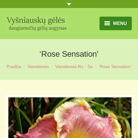
MENU
TITULINIS
‘Rose Sensation’
GĖLIŲ KATALOGAS
Pradžia
Viendienės
Viendienės Ro - Sa
‘Rose Sensation’
PRANEŠIMAI
UŽSAKYMO SĄLYGOS
KONTAKTAI
APIE MUS
MŪSŲ SODYBA
MŪSŲ AUGYNAS