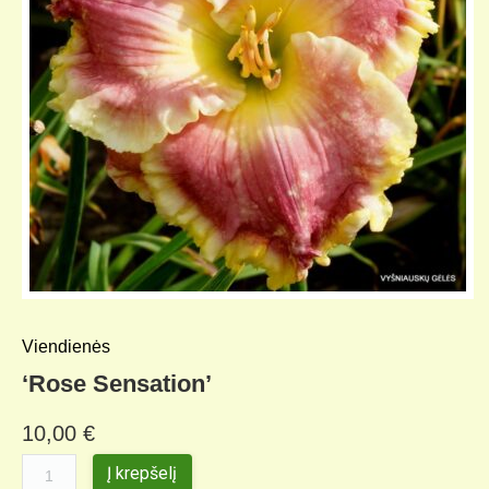
KELIONIŲ GALERIJA
Viendienės
‘Rose Sensation’
10,00
€
Į krepšelį