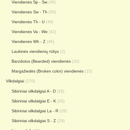
Viendienės Sp - Sw
(45)
Viendienės Sw - Th
(50)
Viendienės Th - U
(49)
Viendienės Va - We
(42)
Viendienės Wh - Z
(46)
Laukinės viendienių rūšys
(2)
Barzdotos (Bearded) viendienės
(32)
Margažiedės (Broken color) viendienės
(15)
Vilkdalgiai
(270)
Sibiriniai vilkdalgiai A - D
(25)
Sibiriniai vilkdalgiai E - K
(26)
Sibiriniai vilkdalgiai La - R
(28)
Sibiriniai vilkdalgiai S - Z
(29)