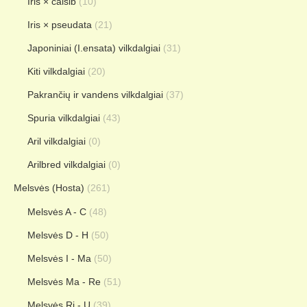
Iris × calsib
(10)
Iris × pseudata
(21)
Japoniniai (I.ensata) vilkdalgiai
(31)
Kiti vilkdalgiai
(20)
Pakrančių ir vandens vilkdalgiai
(37)
Spuria vilkdalgiai
(43)
Aril vilkdalgiai
(0)
Arilbred vilkdalgiai
(0)
Melsvės (Hosta)
(261)
Melsvės A - C
(48)
Melsvės D - H
(50)
Melsvės I - Ma
(50)
Melsvės Ma - Re
(51)
Melsvės Ri - U
(39)