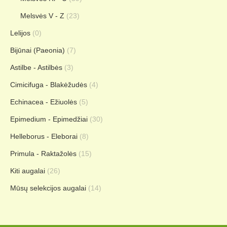
Melsvės V - Z
(23)
Lelijos
(0)
Bijūnai (Paeonia)
(7)
Astilbe - Astilbės
(3)
Cimicifuga - Blakėžudės
(4)
Echinacea - Ežiuolės
(5)
Epimedium - Epimedžiai
(30)
Helleborus - Eleborai
(8)
Primula - Raktažolės
(15)
Kiti augalai
(26)
Mūsų selekcijos augalai
(14)