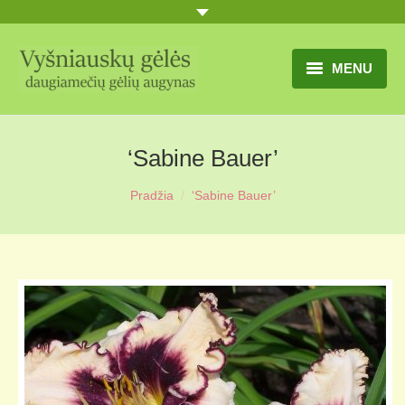
MENU
TITULINIS
‘Sabine Bauer’
GĖLIŲ KATALOGAS
Pradžia
‘Sabine Bauer’
PRANEŠIMAI
UŽSAKYMO SĄLYGOS
KONTAKTAI
APIE MUS
MŪSŲ SODYBA
MŪSŲ AUGYNAS