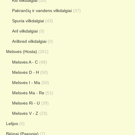
Kiti vilkdalgiai
(20)
Pakrančių ir vandens vilkdalgiai
(37)
Spuria vilkdalgiai
(43)
Aril vilkdalgiai
(0)
Arilbred vilkdalgiai
(0)
Melsvės (Hosta)
(261)
Melsvės A - C
(48)
Melsvės D - H
(50)
Melsvės I - Ma
(50)
Melsvės Ma - Re
(51)
Melsvės Ri - U
(39)
Melsvės V - Z
(23)
Lelijos
(0)
Bijūnai (Paeonia)
(7)