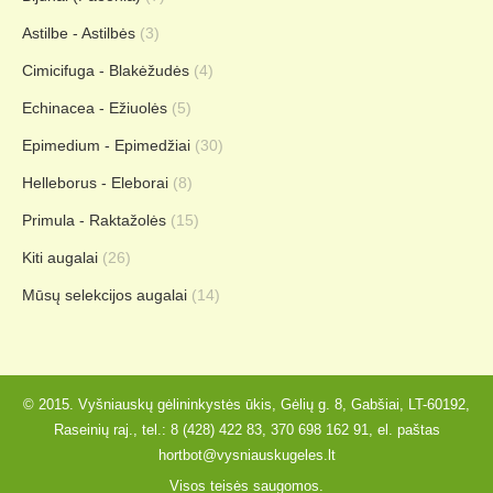
Astilbe - Astilbės
(3)
Cimicifuga - Blakėžudės
(4)
Echinacea - Ežiuolės
(5)
Epimedium - Epimedžiai
(30)
Helleborus - Eleborai
(8)
Primula - Raktažolės
(15)
Kiti augalai
(26)
Mūsų selekcijos augalai
(14)
© 2015. Vyšniauskų gėlininkystės ūkis, Gėlių g. 8, Gabšiai, LT-60192,
Raseinių raj., tel.:
8 (428) 422 83
,
370 698 162 91
, el. paštas
hortbot@vysniauskugeles.lt
Visos teisės saugomos.