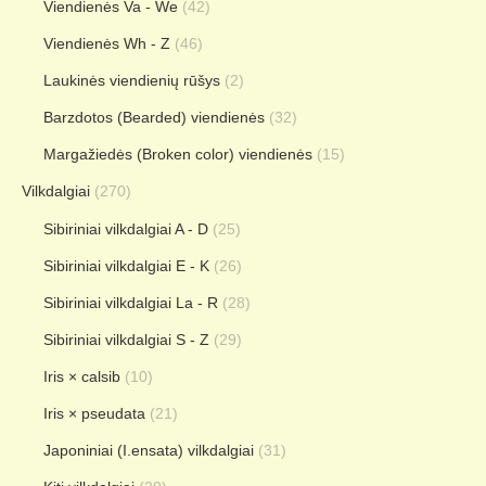
Viendienės Va - We
(42)
Viendienės Wh - Z
(46)
Laukinės viendienių rūšys
(2)
Barzdotos (Bearded) viendienės
(32)
Margažiedės (Broken color) viendienės
(15)
Vilkdalgiai
(270)
Sibiriniai vilkdalgiai A - D
(25)
Sibiriniai vilkdalgiai E - K
(26)
Sibiriniai vilkdalgiai La - R
(28)
Sibiriniai vilkdalgiai S - Z
(29)
Iris × calsib
(10)
Iris × pseudata
(21)
Japoniniai (I.ensata) vilkdalgiai
(31)