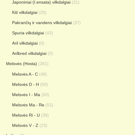
Japoniniai (I.ensata) vilkdalgiai
(31)
Kiti vilkdalgiai
(20)
Pakrančių ir vandens vilkdalgiai
(37)
Spuria vilkdalgiai
(43)
Aril vilkdalgiai
(0)
Arilbred vilkdalgiai
(0)
Melsvės (Hosta)
(261)
Melsvės A - C
(48)
Melsvės D - H
(50)
Melsvės I - Ma
(50)
Melsvės Ma - Re
(51)
Melsvės Ri - U
(39)
Melsvės V - Z
(23)