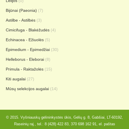
Lelijos
(0)
Bijūnai (Paeonia)
(7)
Astilbe - Astilbės
(3)
Cimicifuga - Blakėžudės
(4)
Echinacea - Ežiuolės
(5)
Epimedium - Epimedžiai
(30)
Helleborus - Eleborai
(8)
Primula - Raktažolės
(15)
Kiti augalai
(27)
Mūsų selekcijos augalai
(14)
© 2015. Vyšniauskų gėlininkystės ūkis, Gėlių g. 8, Gabšiai, LT-60192,
Raseinių raj., tel.:
8 (428) 422 83
,
370 698 162 91
, el. paštas