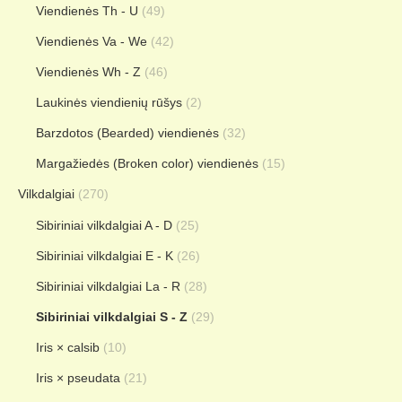
Viendienės Th - U
(49)
Viendienės Va - We
(42)
Viendienės Wh - Z
(46)
Laukinės viendienių rūšys
(2)
Barzdotos (Bearded) viendienės
(32)
Margažiedės (Broken color) viendienės
(15)
Vilkdalgiai
(270)
Sibiriniai vilkdalgiai A - D
(25)
Sibiriniai vilkdalgiai E - K
(26)
Sibiriniai vilkdalgiai La - R
(28)
Sibiriniai vilkdalgiai S - Z
(29)
Iris × calsib
(10)
Iris × pseudata
(21)