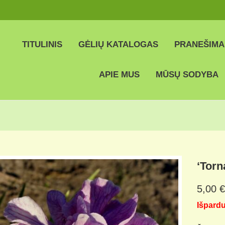
TITULINIS
GĖLIŲ KATALOGAS
PRANEŠIMA
APIE MUS
MŪSŲ SODYBA
‘Torn
5,00
€
Išpard