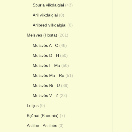
Spuria vilkdalgiai
(43)
Aril vilkdalgiai
(0)
Arilbred vilkdalgiai
(0)
Melsvės (Hosta)
(261)
Melsvės A - C
(48)
Melsvės D - H
(50)
Melsvės I - Ma
(50)
Melsvės Ma - Re
(51)
Melsvės Ri - U
(39)
Melsvės V - Z
(23)
Lelijos
(0)
Bijūnai (Paeonia)
(7)
Astilbe - Astilbės
(3)