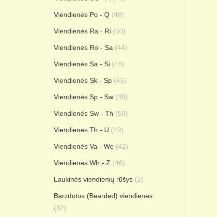
Viendienės Po - Q
(48)
Viendienės Ra - Ri
(50)
Viendienės Ro - Sa
(44)
Viendienės Sa - Si
(48)
Viendienės Sk - Sp
(45)
Viendienės Sp - Sw
(45)
Viendienės Sw - Th
(50)
Viendienės Th - U
(49)
Viendienės Va - We
(42)
Viendienės Wh - Z
(46)
Laukinės viendienių rūšys
(2)
Barzdotos (Bearded) viendienės
(32)