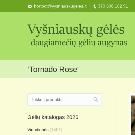
hortbot@vysniauskugeles.lt
370 698 162 91
‘Tornado Rose’
Gėlių katalogas 2026
Viendienės
(1401)