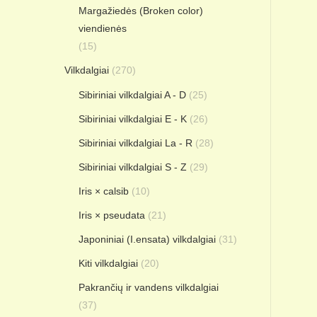
Margažiedės (Broken color)
viendienės
(15)
Vilkdalgiai
(270)
Sibiriniai vilkdalgiai A - D
(25)
Sibiriniai vilkdalgiai E - K
(26)
Sibiriniai vilkdalgiai La - R
(28)
Sibiriniai vilkdalgiai S - Z
(29)
Iris × calsib
(10)
Iris × pseudata
(21)
Japoniniai (I.ensata) vilkdalgiai
(31)
Kiti vilkdalgiai
(20)
Pakrančių ir vandens vilkdalgiai
(37)