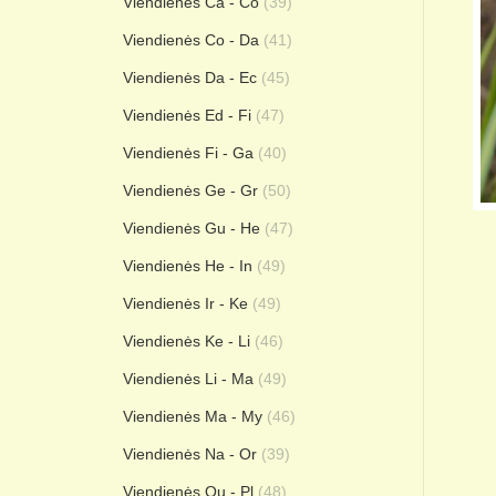
Viendienės Ca - Co
(39)
Viendienės Co - Da
(41)
Viendienės Da - Ec
(45)
Viendienės Ed - Fi
(47)
Viendienės Fi - Ga
(40)
Viendienės Ge - Gr
(50)
Viendienės Gu - He
(47)
Viendienės He - In
(49)
Viendienės Ir - Ke
(49)
Viendienės Ke - Li
(46)
Viendienės Li - Ma
(49)
Viendienės Ma - My
(46)
Viendienės Na - Or
(39)
Viendienės Ou - Pl
(48)