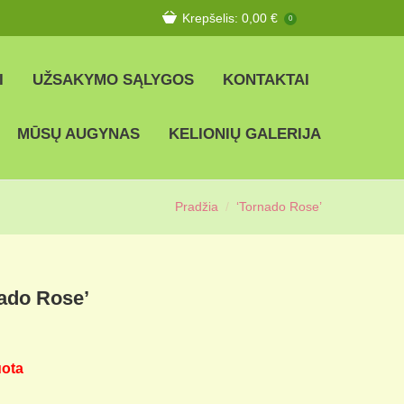
Krepšelis:
0,00
€
0
I
UŽSAKYMO SĄLYGOS
KONTAKTAI
MŪSŲ AUGYNAS
KELIONIŲ GALERIJA
Pradžia
‘Tornado Rose’
ado Rose’
uota