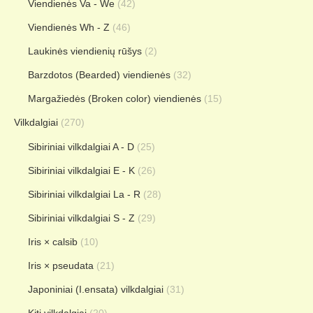
Viendienės Va - We
(42)
Viendienės Wh - Z
(46)
Laukinės viendienių rūšys
(2)
Barzdotos (Bearded) viendienės
(32)
Margažiedės (Broken color) viendienės
(15)
Vilkdalgiai
(270)
Sibiriniai vilkdalgiai A - D
(25)
Sibiriniai vilkdalgiai E - K
(26)
Sibiriniai vilkdalgiai La - R
(28)
Sibiriniai vilkdalgiai S - Z
(29)
Iris × calsib
(10)
Iris × pseudata
(21)
Japoniniai (I.ensata) vilkdalgiai
(31)