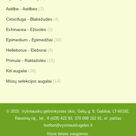
Astilbe - Astilbės
(3)
Cimicifuga - Blakėžudės
(4)
Echinacea - Ežiuolės
(5)
Epimedium - Epimedžiai
(30)
Helleborus - Eleborai
(8)
Primula - Raktažolės
(15)
Kiti augalai
(26)
Mūsų selekcijos augalai
(14)
© 2015. Vyšniauskų gėlininkystės ūkis, Gėlių g. 8, Gabšiai, LT-60192,
Raseinių raj., tel.:
8 (428) 422 83
,
370 698 162 91
, el. paštas
hortbot@vysniauskugeles.lt
Visos teisės saugomos.