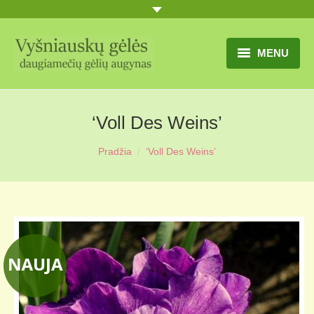
MENU
TITULINIS
‘Voll Des Weins’
GĖLIŲ KATALOGAS
Pradžia
‘Voll Des Weins’
PRANEŠIMAI
UŽSAKYMO SĄLYGOS
KONTAKTAI
APIE MUS
MŪSŲ SODYBA
MŪSŲ AUGYNAS