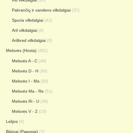
Kiti vilkdalgiai
(20)
Pakrančių ir vandens vilkdalgiai
(37)
Spuria vilkdalgiai
(43)
Aril vilkdalgiai
(0)
Arilbred vilkdalgiai
(0)
Melsvės (Hosta)
(261)
Melsvės A - C
(48)
Melsvės D - H
(50)
Melsvės I - Ma
(50)
Melsvės Ma - Re
(51)
Melsvės Ri - U
(39)
Melsvės V - Z
(23)
Lelijos
(0)
Bijūnai (Paeonia)
(7)