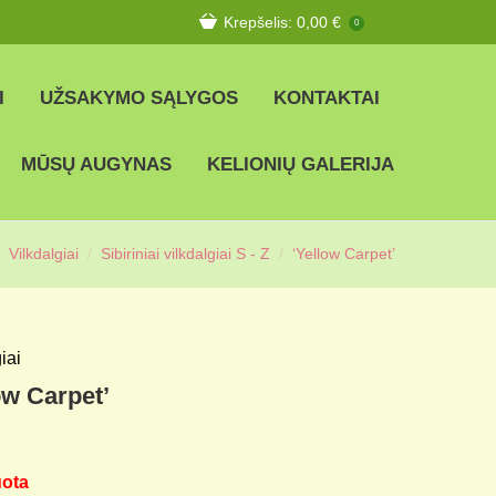
Krepšelis:
0,00
€
0
I
UŽSAKYMO SĄLYGOS
KONTAKTAI
MŪSŲ AUGYNAS
KELIONIŲ GALERIJA
Vilkdalgiai
Sibiriniai vilkdalgiai S - Z
‘Yellow Carpet’
iai
ow Carpet’
uota