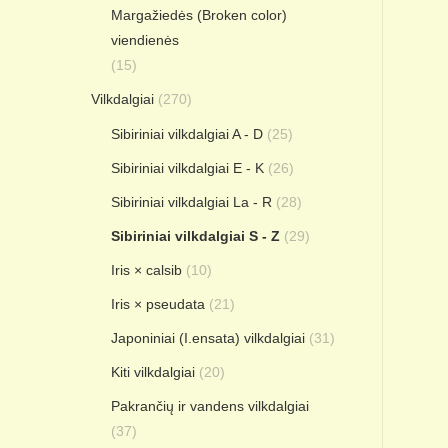
Margažiedės (Broken color)
viendienės
(15)
Vilkdalgiai
(270)
Sibiriniai vilkdalgiai A - D
(25)
Sibiriniai vilkdalgiai E - K
(26)
Sibiriniai vilkdalgiai La - R
(28)
Sibiriniai vilkdalgiai S - Z
(29)
Iris × calsib
(10)
Iris × pseudata
(21)
Japoniniai (I.ensata) vilkdalgiai
(31)
Kiti vilkdalgiai
(20)
Pakrančių ir vandens vilkdalgiai
(37)