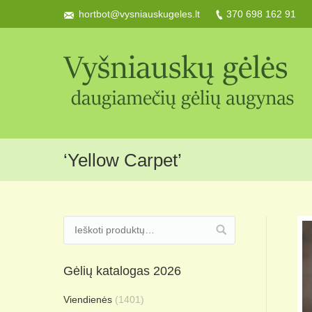
hortbot@vysniauskugeles.lt
370 698 162 91
‘Yellow Carpet’
Gėlių katalogas 2026
Viendienės
(1401)