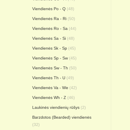
Viendienės Po - Q
(48)
Viendienės Ra - Ri
(50)
Viendienės Ro - Sa
(44)
Viendienės Sa - Si
(48)
Viendienės Sk - Sp
(45)
Viendienės Sp - Sw
(45)
Viendienės Sw - Th
(50)
Viendienės Th - U
(49)
Viendienės Va - We
(42)
Viendienės Wh - Z
(46)
Laukinės viendienių rūšys
(2)
Barzdotos (Bearded) viendienės
(32)