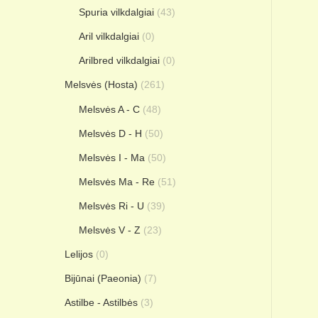
Spuria vilkdalgiai
(43)
Aril vilkdalgiai
(0)
Arilbred vilkdalgiai
(0)
Melsvės (Hosta)
(261)
Melsvės A - C
(48)
Melsvės D - H
(50)
Melsvės I - Ma
(50)
Melsvės Ma - Re
(51)
Melsvės Ri - U
(39)
Melsvės V - Z
(23)
Lelijos
(0)
Bijūnai (Paeonia)
(7)
Astilbe - Astilbės
(3)