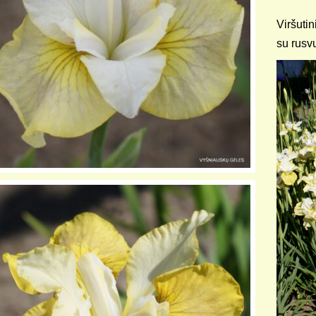
Viršutin
su rusvu