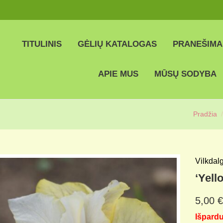
TITULINIS
GĖLIŲ KATALOGAS
PRANEŠIMA
APIE MUS
MŪSŲ SODYBA
Pradžia
Vilkdalg
‘Yell
5,00
€
Išpard