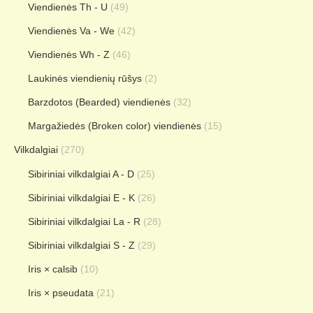
Viendienės Th - U
(49)
Viendienės Va - We
(42)
Viendienės Wh - Z
(46)
Laukinės viendienių rūšys
(2)
Barzdotos (Bearded) viendienės
(32)
Margažiedės (Broken color) viendienės
(15)
Vilkdalgiai
(270)
Sibiriniai vilkdalgiai A - D
(25)
Sibiriniai vilkdalgiai E - K
(26)
Sibiriniai vilkdalgiai La - R
(28)
Sibiriniai vilkdalgiai S - Z
(29)
Iris × calsib
(10)
Iris × pseudata
(21)