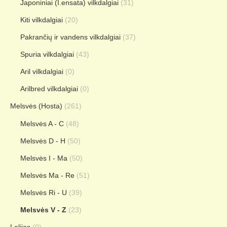
Japoniniai (I.ensata) vilkdalgiai
(31)
Kiti vilkdalgiai
(20)
Pakrančių ir vandens vilkdalgiai
(37)
Spuria vilkdalgiai
(43)
Aril vilkdalgiai
(0)
Arilbred vilkdalgiai
(0)
Melsvės (Hosta)
(261)
Melsvės A - C
(48)
Melsvės D - H
(50)
Melsvės I - Ma
(50)
Melsvės Ma - Re
(51)
Melsvės Ri - U
(39)
Melsvės V - Z
(23)
Lelijos
(0)