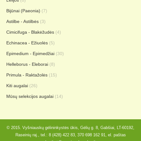
Bijūnai (Paeonia)
(7)
Astilbe - Astilbės
(3)
Cimicifuga - Blakėžudės
(4)
Echinacea - Ežiuolės
(5)
Epimedium - Epimedžiai
(30)
Helleborus - Eleborai
(8)
Primula - Raktažolės
(15)
Kiti augalai
(26)
Mūsų selekcijos augalai
(14)
© 2015. Vyšniauskų gėlininkystės ūkis, Gėlių g. 8, Gabšiai, LT-60192,
Raseinių raj., tel.:
8 (428) 422 83
,
370 698 162 91
, el. paštas