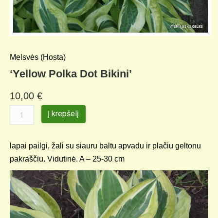
Melsvės (Hosta)
‘Yellow Polka Dot Bikini’
10,00
€
Į krepšelį
lapai pailgi, žali su siauru baltu apvadu ir plačiu geltonu
pakraščiu. Vidutinė. A – 25-30 cm