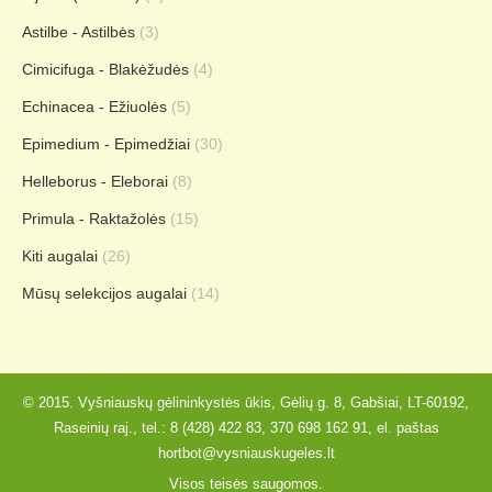
Astilbe - Astilbės
(3)
Cimicifuga - Blakėžudės
(4)
Echinacea - Ežiuolės
(5)
Epimedium - Epimedžiai
(30)
Helleborus - Eleborai
(8)
Primula - Raktažolės
(15)
Kiti augalai
(26)
Mūsų selekcijos augalai
(14)
© 2015. Vyšniauskų gėlininkystės ūkis, Gėlių g. 8, Gabšiai, LT-60192,
Raseinių raj., tel.:
8 (428) 422 83
,
370 698 162 91
, el. paštas
hortbot@vysniauskugeles.lt
Visos teisės saugomos.