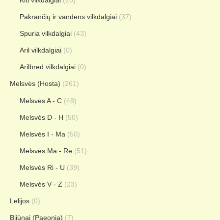
Kiti vilkdalgiai
(20)
Pakrančių ir vandens vilkdalgiai
(37)
Spuria vilkdalgiai
(43)
Aril vilkdalgiai
(0)
Arilbred vilkdalgiai
(0)
Melsvės (Hosta)
(261)
Melsvės A - C
(48)
Melsvės D - H
(50)
Melsvės I - Ma
(50)
Melsvės Ma - Re
(51)
Melsvės Ri - U
(39)
Melsvės V - Z
(23)
Lelijos
(0)
Bijūnai (Paeonia)
(7)