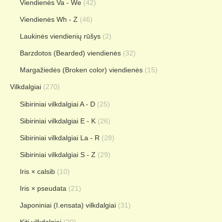
Viendienės Va - We
(42)
Viendienės Wh - Z
(46)
Laukinės viendienių rūšys
(2)
Barzdotos (Bearded) viendienės
(32)
Margažiedės (Broken color) viendienės
(15)
Vilkdalgiai
(270)
Sibiriniai vilkdalgiai A - D
(25)
Sibiriniai vilkdalgiai E - K
(26)
Sibiriniai vilkdalgiai La - R
(28)
Sibiriniai vilkdalgiai S - Z
(29)
Iris × calsib
(10)
Iris × pseudata
(21)
Japoniniai (I.ensata) vilkdalgiai
(31)